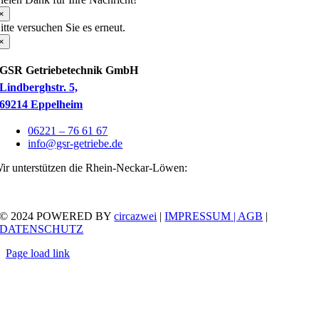
×
itte versuchen Sie es erneut.
×
GSR Getriebetechnik GmbH
Lindberghstr. 5,
69214 Eppelheim
06221 – 76 61 67
info@gsr-getriebe.de
ir unterstützen die Rhein-Neckar-Löwen:
© 2024 POWERED BY
circazwei
|
IMPRESSUM
| AGB
|
DATENSCHUTZ
Page load link
Go
to
Top