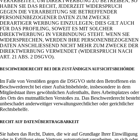
VERARBEITET, UM DIREKTWERBUNG ZU BETREIBEN, SO
HABEN SIE DAS RECHT, JEDERZEIT WIDERSPRUCH
GEGEN DIE VERARBEITUNG SIE BETREFFENDER
PERSONENBEZOGENER DATEN ZUM ZWECKE
DERARTIGER WERBUNG EINZULEGEN; DIES GILT AUCH
FÜR DAS PROFILING, SOWEIT ES MIT SOLCHER
DIREKTWERBUNG IN VERBINDUNG STEHT. WENN SIE
WIDERSPRECHEN, WERDEN IHRE PERSONENBEZOGENEN
DATEN ANSCHLIESSEND NICHT MEHR ZUM ZWECKE DER
DIREKTWERBUNG VERWENDET (WIDERSPRUCH NACH
ART. 21 ABS. 2 DSGVO).
BESCHWERDE­RECHT BEI DER ZUSTÄNDIGEN AUFSICHTS­BEHÖRDE
Im Falle von Verstößen gegen die DSGVO steht den Betroffenen ein
Beschwerderecht bei einer Aufsichtsbehörde, insbesondere in dem
Mitgliedstaat ihres gewöhnlichen Aufenthalts, ihres Arbeitsplatzes oder
des Orts des mutmaßlichen Verstoßes zu. Das Beschwerderecht besteht
unbeschadet anderweitiger verwaltungsrechtlicher oder gerichtlicher
Rechtsbehelfe.
RECHT AUF DATEN­ÜBERTRAG­BARKEIT
Sie haben das Recht, Daten, die wir auf Grundlage Ihrer Einwilligung
oder in Erfüllung eines Vertrags automatisiert verarbeiten, an sich oder