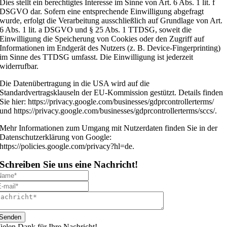
Dies stellt ein berechtigtes Interesse im Sinne von Art. 6 Abs. 1 lit. f
DSGVO dar. Sofern eine entsprechende Einwilligung abgefragt
wurde, erfolgt die Verarbeitung ausschließlich auf Grundlage von Art.
6 Abs. 1 lit. a DSGVO und § 25 Abs. 1 TTDSG, soweit die
Einwilligung die Speicherung von Cookies oder den Zugriff auf
Informationen im Endgerät des Nutzers (z. B. Device-Fingerprinting)
im Sinne des TTDSG umfasst. Die Einwilligung ist jederzeit
widerrufbar.
Die Datenübertragung in die USA wird auf die
Standardvertragsklauseln der EU-Kommission gestützt. Details finden
Sie hier: https://privacy.google.com/businesses/gdprcontrollerterms/
und https://privacy.google.com/businesses/gdprcontrollerterms/sccs/.
Mehr Informationen zum Umgang mit Nutzerdaten finden Sie in der
Datenschutzerklärung von Google:
https://policies.google.com/privacy?hl=de.
Schreiben Sie uns eine Nachricht!
Senden
ielen Dank für Ihre Nachricht!