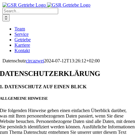
Skip
to
Search
content
for:
Team
Service
Getriebe
Karriere
Kontakt
Datenschutz
circazwei
2024-07-12T13:26:12+02:00
DATENSCHUTZ­ERKLÄRUNG
1. DATENSCHUTZ AUF EINEN BLICK
ALLGEMEINE HINWEISE
Die folgenden Hinweise geben einen einfachen Überblick darüber,
was mit Ihren personenbezogenen Daten passiert, wenn Sie diese
Website besuchen. Personenbezogene Daten sind alle Daten, mit dene
Sie persönlich identifiziert werden können. Ausführliche Informationen
zum Thema Datenschutz entnehmen Sie unserer unter diesem Text