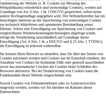
Optimierung der Website (z. B. Cookies zur Messung des
Webpublikums) erforderlich sind (notwendige Cookies), werden auf
Grundlage von Art. 6 Abs. 1 lit. f DSGVO gespeichert, sofern keine
andere Rechtsgrundlage angegeben wird. Der Websitebetreiber hat ein
berechtigtes Interesse an der Speicherung von notwendigen Cookies
zur technisch fehlerfreien und optimierten Bereitstellung seiner
Dienste. Sofern eine Einwilligung zur Speicherung von Cookies und
vergleichbaren Wiedererkennungstechnologien abgefragt wurde,
erfolgt die Verarbeitung ausschließlich auf Grundlage dieser
Einwilligung (Art. 6 Abs. 1 lit. a DSGVO und § 25 Abs. 1 TTDSG);
die Einwilligung ist jederzeit widerrufbar.
Sie können Ihren Browser so einstellen, dass Sie über das Setzen von
Cookies informiert werden und Cookies nur im Einzelfall erlauben, die
Annahme von Cookies für bestimmte Fälle oder generell ausschließen
sowie das automatische Löschen der Cookies beim Schließen des
Browsers aktivieren. Bei der Deaktivierung von Cookies kann die
Funktionalität dieser Website eingeschränkt sein.
Soweit Cookies von Drittunternehmen oder zu Analysezwecken
eingesetzt werden, werden wir Sie hierüber im Rahmen dieser
Datenschutze
rklärung gesondert informieren und ggf. eine
Einwilligung abfragen.
EINWILLIGUNG MIT COOKIE NOTICE & COMPLIANCE