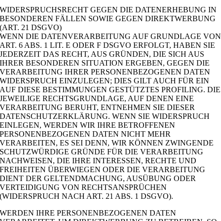
WIDERSPRUCHSRECHT GEGEN DIE DATENERHEBUNG IN
BESONDEREN FÄLLEN SOWIE GEGEN DIREKTWERBUNG
(ART. 21 DSGVO)
WENN DIE DATENVERARBEITUNG AUF GRUNDLAGE VO
ART. 6 ABS. 1 LIT. E ODER F DSGVO ERFOLGT, HABEN SIE
JEDERZEIT DAS RECHT, AUS GRÜNDEN, DIE SICH AUS
IHRER BESONDEREN SITUATION ERGEBEN, GEGEN DIE
VERARBEITUNG IHRER PERSONENBEZOGENEN DATEN
WIDERSPRUCH EINZULEGEN; DIES GILT AUCH FÜR EIN
AUF DIESE BESTIMMUNGEN GESTÜTZTES PROFILING. DIE
JEWEILIGE RECHTSGRUNDLAGE, AUF DENEN EINE
VERARBEITUNG BERUHT, ENTNEHMEN SIE DIESER
DATENSCHUTZERKLÄRUNG. WENN SIE WIDERSPRUCH
EINLEGEN, WERDEN WIR IHRE BETROFFENEN
PERSONENBEZOGENEN DATEN NICHT MEHR
VERARBEITEN, ES SEI DENN, WIR KÖNNEN ZWINGENDE
SCHUTZWÜRDIGE GRÜNDE FÜR DIE VERARBEITUNG
NACHWEISEN, DIE IHRE INTERESSEN, RECHTE UND
FREIHEITEN ÜBERWIEGEN ODER DIE VERARBEITUNG
DIENT DER GELTENDMACHUNG, AUSÜBUNG ODER
VERTEIDIGUNG VON RECHTSANSPRÜCHEN
(WIDERSPRUCH NACH ART. 21 ABS. 1 DSGVO).
WERDEN IHRE PERSONENBEZOGENEN DATEN